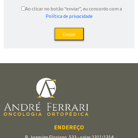
Ao clicar no botão “enviar”, eu concordo com a
Política de privacidade
ENDEREÇO
R. Joaquim Floriano, 533 - salas 1311/1314