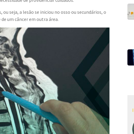
u seja, a lesão se iniciou no osso ou secundários, o
e de um câncer em outra área.