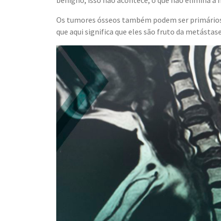
Os tumores ósseos também podem ser primários, o
que aqui significa que eles são fruto da metástas