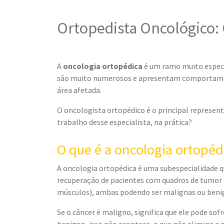
Ortopedista Oncológico: 
A
oncologia ortopédica
é um ramo muito especia
são muito numerosos e apresentam comportamen
área afetada.
O oncologista ortopédico é o principal representa
trabalho desse especialista, na prática?
O que é a oncologia ortopéd
A oncologia ortopédica é uma subespecialidade q
recuperação de pacientes com quadros de tumor ó
músculos), ambas podendo ser malignas ou beni
Se o câncer é maligno, significa que ele pode sofr
benigno, isso não acontece, o que não elimina a 